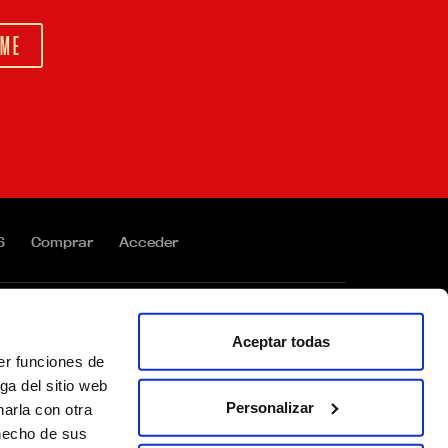
6
Comprar
Acceder
Aceptar todas
Mundo
Lupia
Corporación
er funciones de
Estrella Galicia
Hijos de Rivera
ga del sitio web
Personalizar
arla con otra
Canal Ético
Aviso legal
Política de privacidad
 hecho de sus
Política de cookies