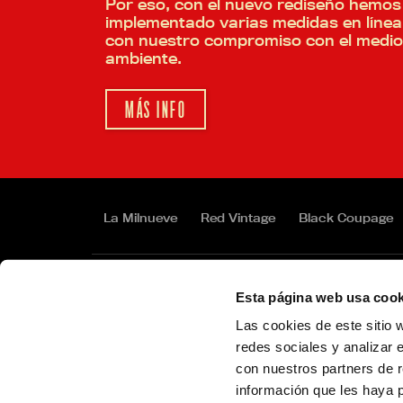
Por eso, con el nuevo rediseño hemos
implementado varias medidas en línea
con nuestro compromiso con el medio
ambiente.
MÁS INFO
La Milnueve
Red Vintage
Black Coupage
Esta página web usa cook
Estrella Galicia
Estrella Galicia 00
SON
Las cookies de este sitio 
Estrella Gali
redes sociales y analizar 
con nuestros partners de r
Cervezas 1906 recomienda el consumo
información que les haya 
responsable.