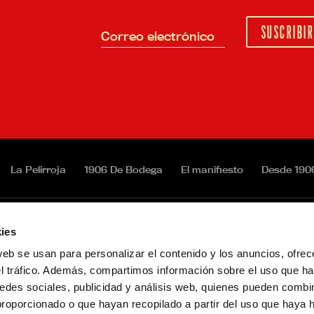
Correo electrónico
La Pelirroja
1906 De Bodega
El manifiesto
Desde 190
ies
1906
Cabreiroá
Agua de Cuevas
Fontarel
web se usan para personalizar el contenido y los anuncios, ofrec
cia
el tráfico. Además, compartimos información sobre el uso que ha
edes sociales, publicidad y análisis web, quienes pueden combin
Accesibilidad
Trabaja con nosotros
Contacto
proporcionado o que hayan recopilado a partir del uso que haya