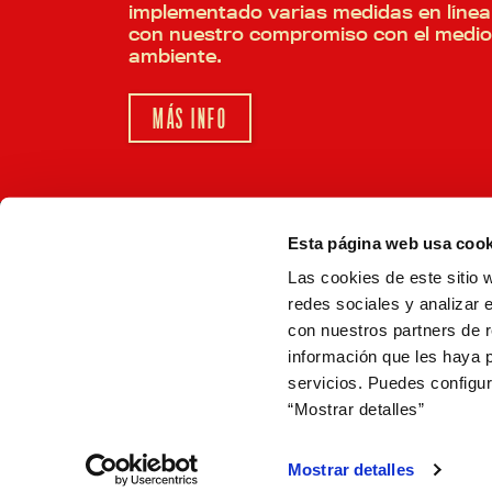
implementado varias medidas en línea
con nuestro compromiso con el medio
ambiente.
MÁS INFO
Esta página web usa cook
La Milnueve
Red Vintage
Black Coupage
Las cookies de este sitio 
redes sociales y analizar 
con nuestros partners de r
información que les haya 
Estrella Galicia
Estrella Galicia 00
SON
servicios. Puedes configur
Estrella Gali
“Mostrar detalles”
Cervezas 1906 recomienda el consumo
responsable.
Mostrar detalles