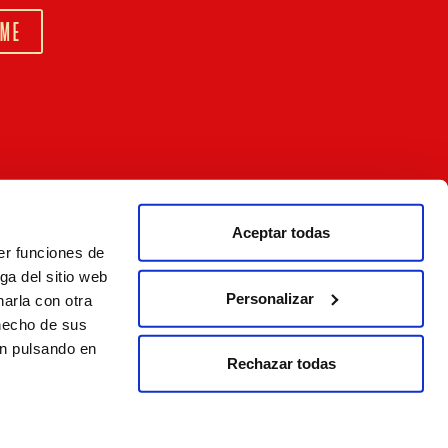
6
Comprar
Acceder
Aceptar todas
er funciones de
ga del sitio web
Personalizar
arla con otra
 hecho de sus
Mundo
Lupia
Corporación
ón pulsando en
Estrella Galicia
Hijos de Rivera
Rechazar todas
Canal Ético
Aviso legal
Política de privacidad
Política de cookies