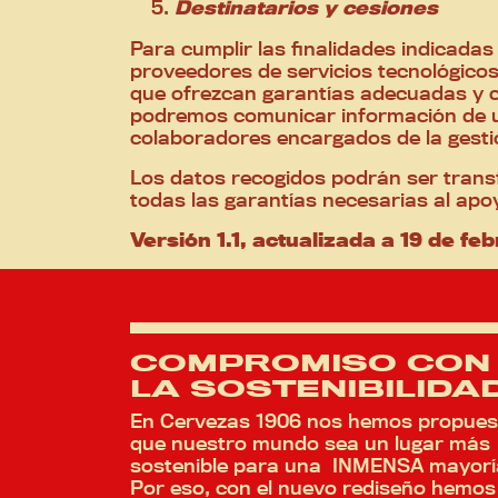
Destinatarios y cesiones
Para cumplir las finalidades indicada
proveedores de servicios tecnológicos,
que ofrezcan garantías adecuadas y c
podremos comunicar información de usu
colaboradores encargados de la gesti
Los datos recogidos podrán ser transf
todas las garantías necesarias al apo
Versión 1.1, actualizada a 19 de fe
COMPROMISO CON
LA SOSTENIBILIDA
En Cervezas 1906 nos hemos propues
que nuestro mundo sea un lugar más
sostenible para una INMENSA mayorí
Por eso, con el nuevo rediseño hemos