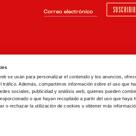
Correo electrónico
ies
La Pelirroja
1906 De Bodega
El manifiesto
Desde 190
web se usan para personalizar el contenido y los anuncios, ofrec
el tráfico. Además, compartimos información sobre el uso que ha
edes sociales, publicidad y análisis web, quienes pueden combin
proporcionado o que hayan recopilado a partir del uso que haya
1906
Cabreiroá
Agua de Cuevas
Fontarel
ar o rechazar la utilización de cookies u obtener más informaci
cia
Accesibilidad
Trabaja con nosotros
Contacto