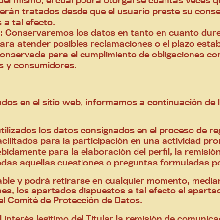
 del mismo, el cual podrá otorgarse cuantas veces q
serán tratados desde que el usuario preste su conse
 a tal efecto.
 Conservaremos los datos en tanto en cuanto dure 
ra atender posibles reclamaciones o el plazo establ
onservada para el cumplimiento de obligaciones con
es y consumidores.
dos en el sitio web, informamos a continuación de 
tilizados los datos consignados en el proceso de re
cilitados para la participación en una actividad pr
idamente para la elaboración del perfil, la remisión
das aquellas cuestiones o preguntas formuladas po
able y podrá retirarse en cualquier momento, medi
es, los apartados dispuestos a tal efecto el aparta
el Comité de Protección de Datos.
l interés legítimo del Titular la remisión de comunic