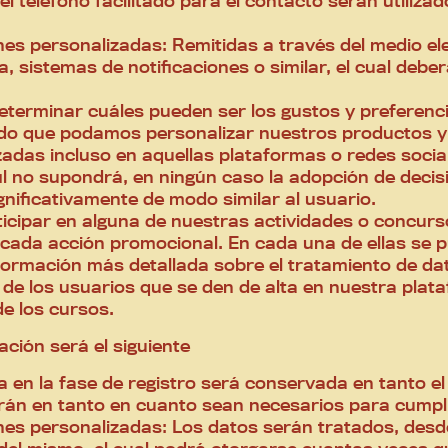
el teléfono facilitado para el contacto serán utiliz
es personalizadas: Remitidas a través del medio ele
, sistemas de notificaciones o similar, el cual debe
determinar cuáles pueden ser los gustos y preferenc
do que podamos personalizar nuestros productos y s
zadas incluso en aquellas plataformas o redes social
fil no supondrá, en ningún caso la adopción de dec
gnificativamente de modo similar al usuario.
icipar en alguna de nuestras actividades o concurso
 cada acción promocional. En cada una de ellas se 
 información más detallada sobre el tratamiento de d
de los usuarios que se den de alta en nuestra plat
de los cursos.
ción será el siguiente
 en la fase de registro será conservada en tanto el
án en tanto en cuanto sean necesarios para cumplir
nes personalizadas: Los datos serán tratados, desde